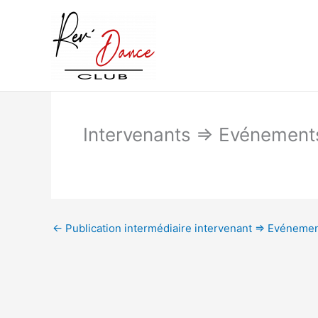
Aller
au
contenu
Intervenants => Evénement
←
Publication intermédiaire intervenant => Evénem