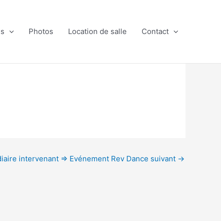
es
Photos
Location de salle
Contact
diaire intervenant => Evénement Rev Dance suivant
→