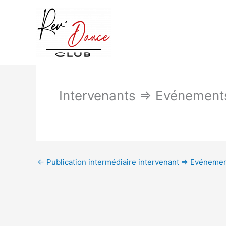
Aller
au
contenu
Intervenants => Evénemen
←
Publication intermédiaire intervenant => Evénem