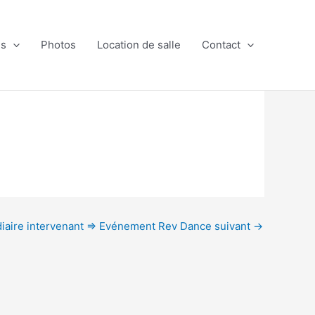
es
Photos
Location de salle
Contact
diaire intervenant => Evénement Rev Dance suivant
→