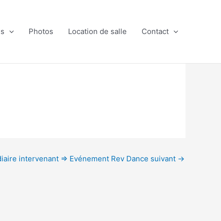
es
Photos
Location de salle
Contact
diaire intervenant => Evénement Rev Dance suivant
→