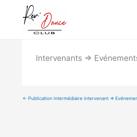
Aller
au
contenu
Intervenants => Evénemen
←
Publication intermédiaire intervenant => Evénem