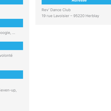
Adresse
Rev’ Dance Club
19 rue Lavoisier – 95220 Herblay
boogie, …
 volonté
 Seven-up,