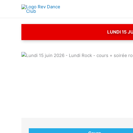
Aller
au
contenu
LUNDI 15 J