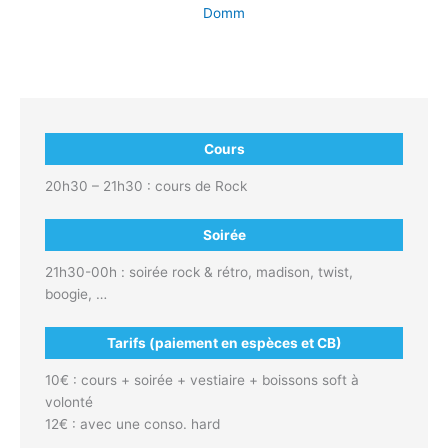
Domm
Cours
20h30 – 21h30 : cours de Rock
Soirée
21h30-00h : soirée rock & rétro, madison, twist,
boogie, …
Tarifs (paiement en espèces et CB)
10€ : cours + soirée + vestiaire + boissons soft à
volonté
12€ : avec une conso. hard